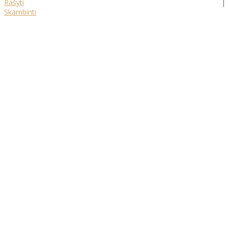
Rašyti
Skambinti