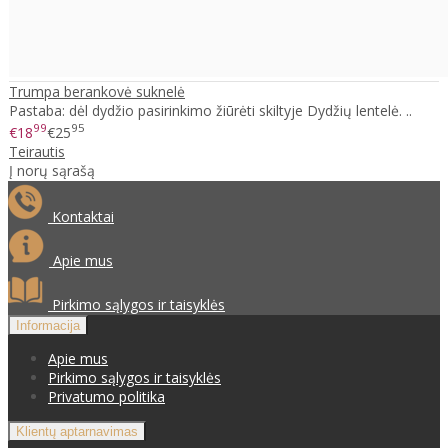
Trumpa berankovė suknelė
Pastaba: dėl dydžio pasirinkimo žiūrėti skiltyje Dydžių lentelė. ..
99
95
€18
€25
Teirautis
Į norų sąrašą
Kontaktai
Apie mus
Pirkimo sąlygos ir taisyklės
Informacija
Apie mus
Pirkimo sąlygos ir taisyklės
Privatumo politika
Klientų aptarnavimas