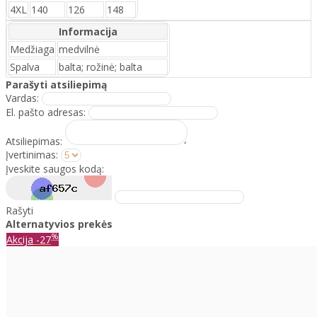
4XL
140
126
148
Informacija
Medžiaga
medvilnė
Spalva
balta; rožinė; balta
Parašyti atsiliepimą
Vardas:
El. pašto adresas:
Atsiliepimas:
Įvertinimas:
Įveskite saugos kodą:
Rašyti
Alternatyvios prekės
%
Akcija
-27