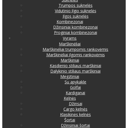
Trumpos suknelės
Vidutinio ilgio suknelės
Ilgos suknelės
Kombinezonai
Džinsiniai kombinezonai
Proginiai kombinezonai
Vyrams
Marškinėliai
Marškinėliai trumpomis rankovėmis
Marškinėliai ilgomis rankovėmis
Marškiniai
Kasdienio stiliaus marškiniai
Dalykinio stiliaus marškiniai
Megztiniai
Su apykakle
Golfai
Kardiganai
Kelnės
Džinsai
Cargo kelnės
Klasikinės kelnės
Šortai
Džinsiniai šortai