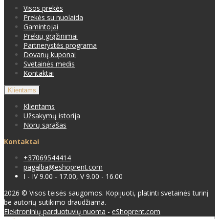
Visos prekės
Prekės su nuolaida
Gamintojai
Prekių grąžinimai
Partnerystės programa
Dovanų kuponai
Svetainės medis
Kontaktai
Klientams
Klientams
Užsakymų istorija
Norų sąrašas
Kontaktai
+37069544414
pagalba@eshoprent.com
I - IV 9.00 - 17.00, V 9.00 - 16.00
2026 © Visos teisės saugomos. Kopijuoti, platinti svetainės turinį
be autorių sutikimo draudžiama.
Elektroninių parduotuvių nuoma
-
eShoprent.com