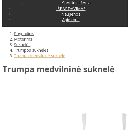
Sportiniai šortai
IŠPARDAVIMAS
Naujienos
Apie mus
Pagrindinis
Moterims
Suknelės
Trumpos suknelės
Trumpa medvilninė suknelė
Trumpa medvilninė suknelė