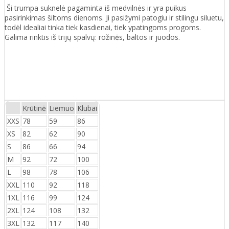
Ši trumpa suknelė pagaminta iš medvilnės ir yra puikus
pasirinkimas šiltoms dienoms. Ji pasižymi patogiu ir stilingu siluetu,
todėl idealiai tinka tiek kasdienai, tiek ypatingoms progoms.
Galima rinktis iš trijų spalvų: rožinės, baltos ir juodos.
Krūtinė
Liemuo
Klubai
XXS
78
59
86
XS
82
62
90
S
86
66
94
M
92
72
100
L
98
78
106
XXL
110
92
118
1XL
116
99
124
2XL
124
108
132
3XL
132
117
140