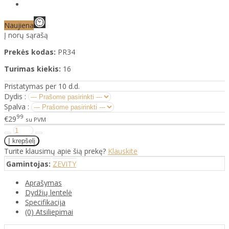
Naujiena
Į norų sąrašą
Prekės kodas:
PR34
Turimas kiekis:
16
Pristatymas per 10 d.d.
Dydis :
Spalva :
99
€29
su PVM
Turite klausimų apie šią prekę?
Klauskite
Gamintojas:
ZEVITY
Aprašymas
Dydžių lentelė
Specifikacija
(0) Atsiliepimai