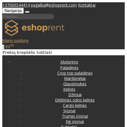
+37069544414
pagalba@eshoprent.com
Kontaktai
Navigacija
Mano paskyra
00
€0
0
Prekių krepšelis tuščias!
Moterims
Palaidinės
Crop top palaidinės
Marškinėliai
Glaustinukės
Kelnės
Džinsai
Dirbtinės odos kelnės
Cargo kelnės
Sijonai
Trumpi sijonai
Ilgi sijonai
Suknelės