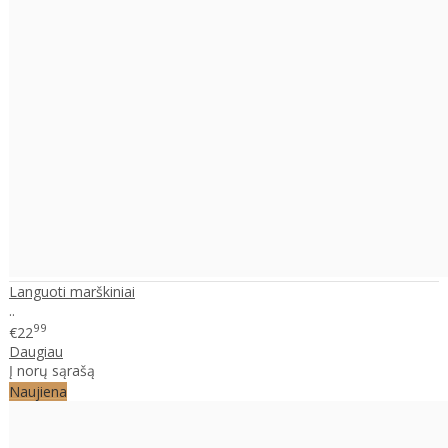
Languoti marškiniai
..
99
€22
Daugiau
Į norų sąrašą
Naujiena