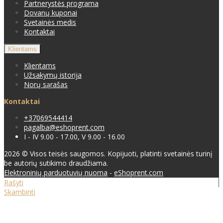
Partnerystės programa
Dovanų kuponai
Svetainės medis
Kontaktai
Klientams
Klientams
Užsakymų istorija
Norų sąrašas
Kontaktai
+37069544414
pagalba@eshoprent.com
I - IV 9.00 - 17.00, V 9.00 - 16.00
2026 © Visos teisės saugomos. Kopijuoti, platinti svetainės turinį
be autorių sutikimo draudžiama.
Elektroninių parduotuvių nuoma
-
eShoprent.com
Rašyti
Skambinti