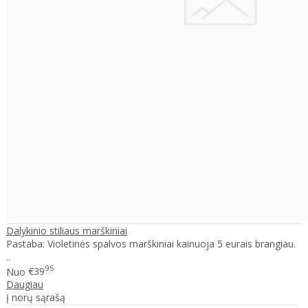
Dalykinio stiliaus marškiniai
Pastaba: Violetinės spalvos marškiniai kainuoja 5 eurais brangiau.
..
95
Nuo
€39
Daugiau
Į norų sąrašą