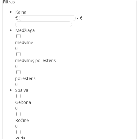
Filtras
Kaina
€
- €
Medžiaga
medvilnė
0
medvilnė; poliesteris
0
poliesteris
0
Spalva
Geltona
0
Rožinė
0
Ruda