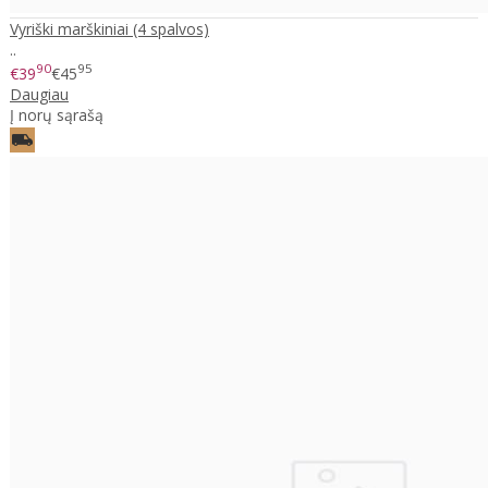
Vyriški marškiniai (4 spalvos)
..
90
95
€39
€45
Daugiau
Į norų sąrašą