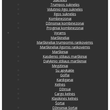
Trumpos suknelės
Vidutinio ilgio suknelės
Ilgos suknelės
Kombinezonai
Džinsiniai kombinezonai
Proginiai kombinezonai
Vyrams
Marškinėliai
Marškinėliai trumpomis rankovėmis
Marškinėliai ilgomis rankovėmis
Marškiniai
Kasdienio stiliaus marškiniai
Dalykinio stiliaus marškiniai
Megztiniai
Su apykakle
Golfai
Kardiganai
Kelnės
Džinsai
Cargo kelnės
Klasikinės kelnės
Šortai
Džinsiniai šortai