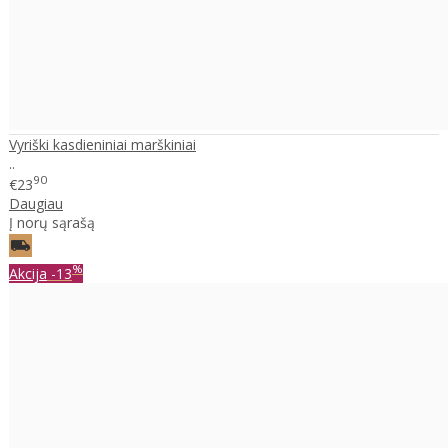
Vyriški kasdieniniai marškiniai
..
90
€23
Daugiau
Į norų sąrašą
%
Akcija
-13