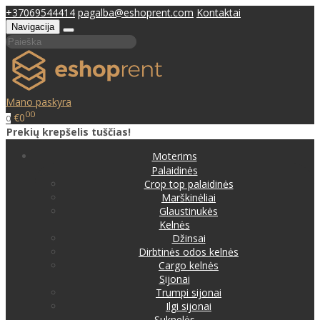
+37069544414
pagalba@eshoprent.com
Kontaktai
Navigacija
Mano paskyra
00
€0
0
Prekių krepšelis tuščias!
Moterims
Palaidinės
Crop top palaidinės
Marškinėliai
Glaustinukės
Kelnės
Džinsai
Dirbtinės odos kelnės
Cargo kelnės
Sijonai
Trumpi sijonai
Ilgi sijonai
Suknelės