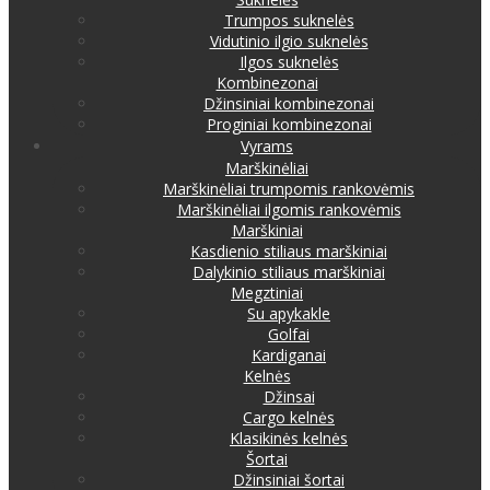
Trumpos suknelės
Vidutinio ilgio suknelės
Ilgos suknelės
Kombinezonai
Džinsiniai kombinezonai
Proginiai kombinezonai
Vyrams
Marškinėliai
Marškinėliai trumpomis rankovėmis
Marškinėliai ilgomis rankovėmis
Marškiniai
Kasdienio stiliaus marškiniai
Dalykinio stiliaus marškiniai
Megztiniai
Su apykakle
Golfai
Kardiganai
Kelnės
Džinsai
Cargo kelnės
Klasikinės kelnės
Šortai
Džinsiniai šortai