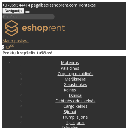
+37069544414
pagalba@eshoprent.com
Kontaktai
Navigacija
Mano paskyra
00
€0
0
Prekių krepšelis tuščias!
Moterims
Palaidinės
Crop top palaidinės
Marškinėliai
Glaustinukės
Kelnės
Džinsai
Dirbtinės odos kelnės
Cargo kelnės
Sijonai
Trumpi sijonai
Ilgi sijonai
Suknelės