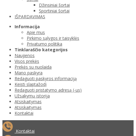
Džinsiniai šortai
Sportiniai šortai
IŠPARDAVIMAS
Informacija
Apie mus
Pirkimo sąlygos ir taisyklės
Privatumo politika
Tinklaraščio kategorijos
Naujienos
Visos prekės
Prekės su nuolaida
Mano paskyra
Redaguoti paskyros informaciją
Keisti slaptažodį
Redaguoti pristatymo adresą (-us)
Užsakymų istorija
Atsiskaitymas
Atsiskaitymas
Kontaktai
Kontaktai