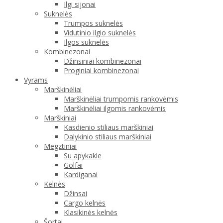
Ilgi sijonai
Suknelės
Trumpos suknelės
Vidutinio ilgio suknelės
Ilgos suknelės
Kombinezonai
Džinsiniai kombinezonai
Proginiai kombinezonai
Vyrams
Marškinėliai
Marškinėliai trumpomis rankovėmis
Marškinėliai ilgomis rankovėmis
Marškiniai
Kasdienio stiliaus marškiniai
Dalykinio stiliaus marškiniai
Megztiniai
Su apykakle
Golfai
Kardiganai
Kelnės
Džinsai
Cargo kelnės
Klasikinės kelnės
Šortai