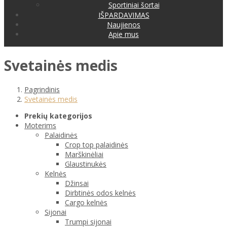
Sportiniai šortai
IŠPARDAVIMAS
Naujienos
Apie mus
Svetainės medis
Pagrindinis
Svetainės medis
Prekių kategorijos
Moterims
Palaidinės
Crop top palaidinės
Marškinėliai
Glaustinukės
Kelnės
Džinsai
Dirbtinės odos kelnės
Cargo kelnės
Sijonai
Trumpi sijonai