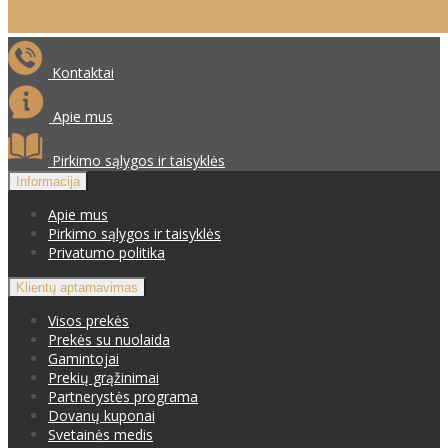
Kontaktai
Apie mus
Pirkimo sąlygos ir taisyklės
Informacija
Apie mus
Pirkimo sąlygos ir taisyklės
Privatumo politika
Klientų aptarnavimas
Visos prekės
Prekės su nuolaida
Gamintojai
Prekių grąžinimai
Partnerystės programa
Dovanų kuponai
Svetainės medis