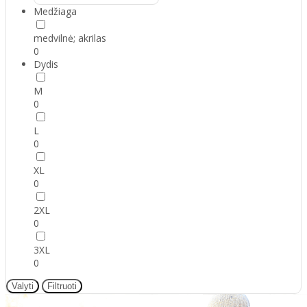
Medžiaga
medvilnė; akrilas
0
Dydis
M
0
L
0
XL
0
2XL
0
3XL
0
Valyti
Filtruoti