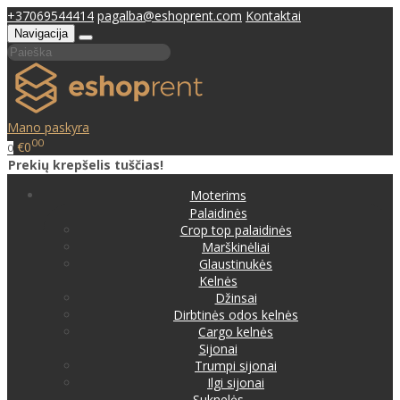
+37069544414
pagalba@eshoprent.com
Kontaktai
Navigacija
Mano paskyra
00
€0
0
Prekių krepšelis tuščias!
Moterims
Palaidinės
Crop top palaidinės
Marškinėliai
Glaustinukės
Kelnės
Džinsai
Dirbtinės odos kelnės
Cargo kelnės
Sijonai
Trumpi sijonai
Ilgi sijonai
Suknelės