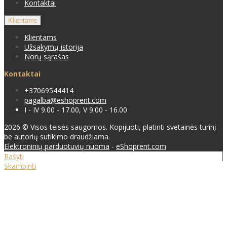
Kontaktai
Klientams
Klientams
Užsakymų istorija
Norų sąrašas
Kontaktai
+37069544414
pagalba@eshoprent.com
I - IV 9.00 - 17.00, V 9.00 - 16.00
2026 © Visos teisės saugomos. Kopijuoti, platinti svetainės turinį
be autorių sutikimo draudžiama.
Elektroninių parduotuvių nuoma
-
eShoprent.com
Rašyti
Skambinti