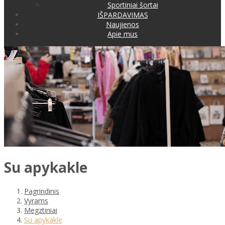
Sportiniai šortai
IŠPARDAVIMAS
Naujienos
Apie mus
Su apykakle
Pagrindinis
Vyrams
Megztiniai
Su apykakle