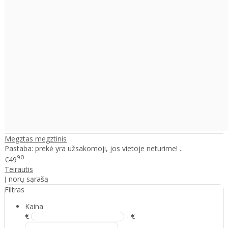
Megztas megztinis
Pastaba: prekė yra užsakomoji, jos vietoje neturime! ..
90
€49
Teirautis
Į norų sąrašą
Filtras
Kaina
€
- €