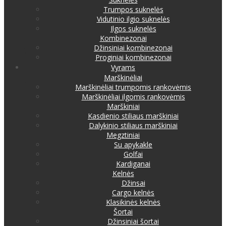
Trumpos suknelės
Vidutinio ilgio suknelės
Ilgos suknelės
Kombinezonai
Džinsiniai kombinezonai
Proginiai kombinezonai
Vyrams
Marškinėliai
Marškinėliai trumpomis rankovėmis
Marškinėliai ilgomis rankovėmis
Marškiniai
Kasdienio stiliaus marškiniai
Dalykinio stiliaus marškiniai
Megztiniai
Su apykakle
Golfai
Kardiganai
Kelnės
Džinsai
Cargo kelnės
Klasikinės kelnės
Šortai
Džinsiniai šortai