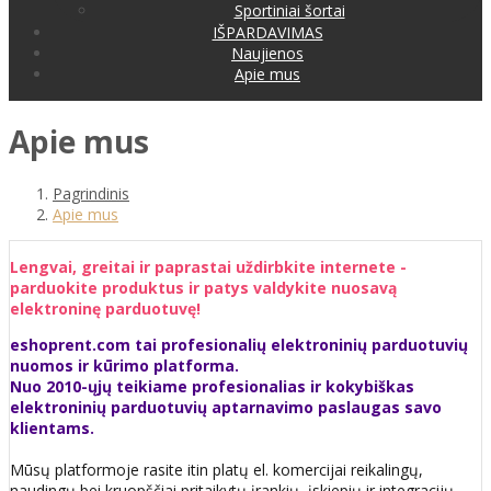
Sportiniai šortai
IŠPARDAVIMAS
Naujienos
Apie mus
Apie mus
Pagrindinis
Apie mus
Lengvai, greitai ir paprastai uždirbkite internete -
parduokite produktus ir patys valdykite nuosavą
elektroninę parduotuvę!
eshoprent.com tai profesionalių elektroninių parduotuvių
nuomos ir kūrimo platforma.
Nuo 2010-ųjų teikiame profesionalias ir kokybiškas
elektroninių parduotuvių aptarnavimo paslaugas savo
klientams.
Mūsų platformoje rasite itin platų el. komercijai reikalingų,
naudingų bei kruopščiai pritaikytų įrankių, įskiepių ir integracijų