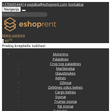
+37069544414
pagalba@eshoprent.com
Kontaktai
Navigacija
Mano paskyra
00
€0
0
Prekių krepšelis tuščias!
Moterims
Palaidinės
Crop top palaidinės
Marškinėliai
Glaustinukės
Kelnės
Džinsai
Dirbtinės odos kelnės
Cargo kelnės
Sijonai
Trumpi sijonai
Ilgi sijonai
Suknelės