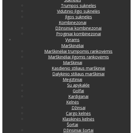
Trumpos suknelės
Vidutinio ilgio suknelės
Ilgos suknelės
Kombinezonai
Džinsiniai kombinezonai
Proginiai kombinezonai
Vyrams
Marškinėliai
Marškinėliai trumpomis rankovėmis
Marškinėliai ilgomis rankovėmis
Marškiniai
Kasdienio stiliaus marškiniai
Dalykinio stiliaus marškiniai
Megztiniai
Su apykakle
Golfai
Kardiganai
Kelnės
Džinsai
Cargo kelnės
Klasikinės kelnės
Šortai
Džinsiniai šortai