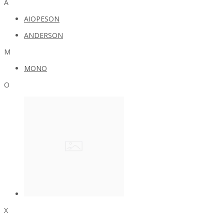
A
AIOPESON
ANDERSON
M
MONO
O
X