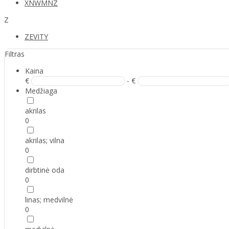
XNWMNZ
Z
ZEVITY
Filtras
Kaina
€
- €
Medžiaga
akrilas
0
akrilas; vilna
0
dirbtinė oda
0
linas; medvilnė
0