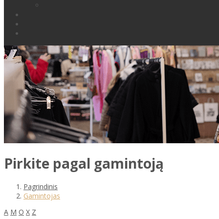
Pirkite pagal gamintoją
Pagrindinis
Gamintojas
A
M
O
X
Z