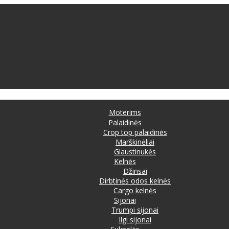
Moterims
Palaidinės
Crop top palaidinės
Marškinėliai
Glaustinukės
Kelnės
Džinsai
Dirbtinės odos kelnės
Cargo kelnės
Sijonai
Trumpi sijonai
Ilgi sijonai