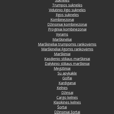
Suknelės
Trumpos suknelės
Vidutinio ilgio suknelės
Ilgos suknelės
Kombinezonai
Džinsiniai kombinezonai
Proginiai kombinezonai
Vyrams
Marškinėliai
Marškinėliai trumpomis rankovėmis
Marškinėliai ilgomis rankovėmis
Marškiniai
Kasdienio stiliaus marškiniai
Dalykinio stiliaus marškiniai
Megztiniai
Su apykakle
Golfai
Kardiganai
Kelnės
Džinsai
Cargo kelnės
Klasikinės kelnės
Šortai
Džinsiniai šortai