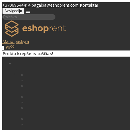
+37069544414
pagalba@eshoprent.com
Kontaktai
Navigacija
Mano paskyra
00
€0
0
Prekių krepšelis tuščias!