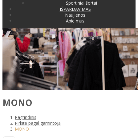
Sportiniai šortai
IŠPARDAVIMAS
Naujienos
Apie mus
MONO
Pagrindinis
Pirkite pagal gamintoją
MONO