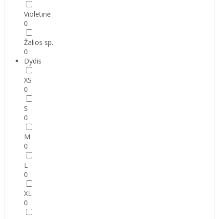
Violetinė
0
Žalios sp.
0
Dydis
XS
0
S
0
M
0
L
0
XL
0