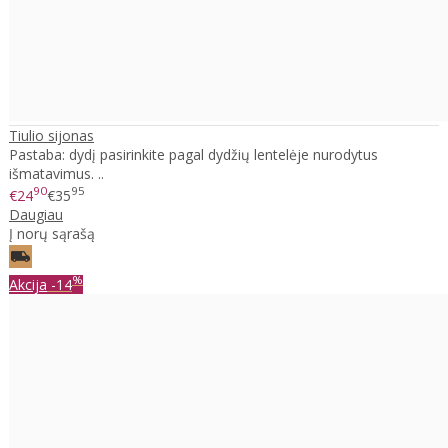
Tiulio sijonas
Pastaba: dydį pasirinkite pagal dydžių lentelėje nurodytus
išmatavimus. ..
90
95
€24
€35
Daugiau
Į norų sąrašą
%
Akcija
-14