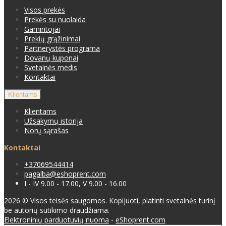
Visos prekės
Prekės su nuolaida
Gamintojai
Prekių grąžinimai
Partnerystės programa
Dovanų kuponai
Svetainės medis
Kontaktai
Klientams
Klientams
Užsakymų istorija
Norų sąrašas
Kontaktai
+37069544414
pagalba@eshoprent.com
I - IV 9.00 - 17.00, V 9.00 - 16.00
2026 © Visos teisės saugomos. Kopijuoti, platinti svetainės turinį
be autorių sutikimo draudžiama.
Elektroninių parduotuvių nuoma
-
eShoprent.com