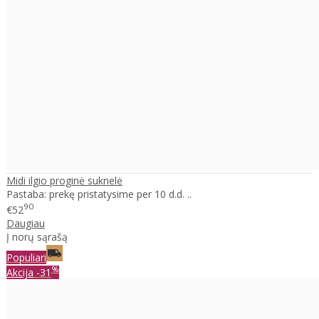
Midi ilgio proginė suknelė
Pastaba: prekę pristatysime per 10 d.d. ..
90
€52
Daugiau
Į norų sąrašą
Populiari
%
Akcija
-31