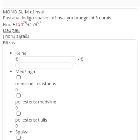
MONO SLIM džinsai
Pastaba: Indigo spalvos džinsai yra brangesni 5 eurais. ..
75
95
Nuo
€154
€179
Daugiau
Į norų sąrašą
Filtras
Kaina
€
- €
Medžiaga
medvilnė ; elastanas
0
poliesteris; medvilnė
0
poliesteris; tiulis
0
Spalva