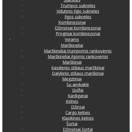
Trumpos suknelės
Vidutinio ilgio suknelės
Ilgos suknelės
Kombinezonai
Džinsiniai kombinezonai
Proginiai kombinezonai
Vyrams
Marškinėliai
Marškinėliai trumpomis rankovėmis
Marškinėliai ilgomis rankovėmis
Marškiniai
Kasdienio stiliaus marškiniai
Dalykinio stiliaus marškiniai
Megztiniai
Su apykakle
Golfai
Kardiganai
Kelnės
Džinsai
Cargo kelnės
Klasikinės kelnės
Šortai
Džinsiniai šortai