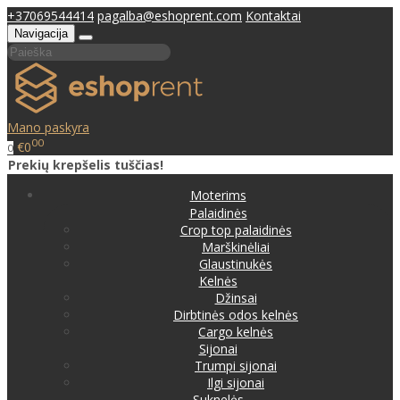
+37069544414
pagalba@eshoprent.com
Kontaktai
Navigacija
Mano paskyra
00
€0
0
Prekių krepšelis tuščias!
Moterims
Palaidinės
Crop top palaidinės
Marškinėliai
Glaustinukės
Kelnės
Džinsai
Dirbtinės odos kelnės
Cargo kelnės
Sijonai
Trumpi sijonai
Ilgi sijonai
Suknelės