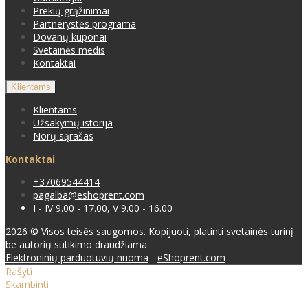
Prekių grąžinimai
Partnerystės programa
Dovanų kuponai
Svetainės medis
Kontaktai
Klientams
Klientams
Užsakymų istorija
Norų sąrašas
Kontaktai
+37069544414
pagalba@eshoprent.com
I - IV 9.00 - 17.00, V 9.00 - 16.00
2026 © Visos teisės saugomos. Kopijuoti, platinti svetainės turinį
be autorių sutikimo draudžiama.
Elektroninių parduotuvių nuoma
-
eShoprent.com
Rašyti
Skambinti