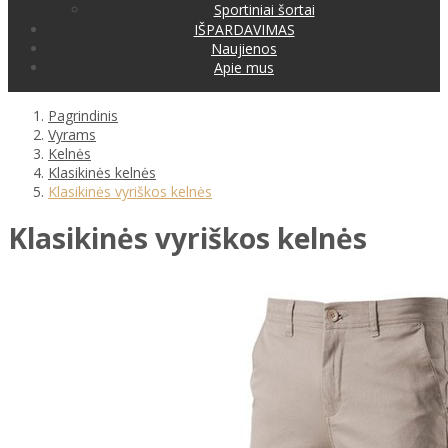
Sportiniai šortai
IŠPARDAVIMAS
Naujienos
Apie mus
Pagrindinis
Vyrams
Kelnės
Klasikinės kelnės
Klasikinės vyriškos kelnės
Klasikinės vyriškos kelnės