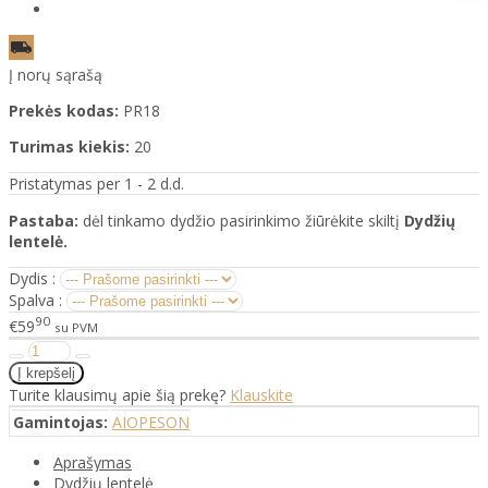
Į norų sąrašą
Prekės kodas:
PR18
Turimas kiekis:
20
Pristatymas per 1 - 2 d.d.
Pastaba:
dėl tinkamo dydžio pasirinkimo žiūrėkite skiltį
Dydžių
lentelė.
Dydis :
Spalva :
90
€59
su PVM
Turite klausimų apie šią prekę?
Klauskite
Gamintojas:
AIOPESON
Aprašymas
Dydžių lentelė