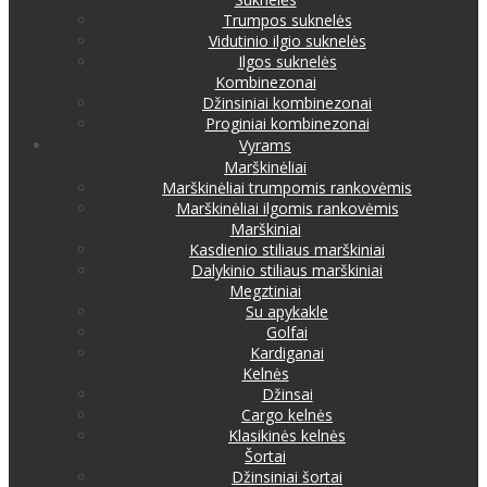
Trumpos suknelės
Vidutinio ilgio suknelės
Ilgos suknelės
Kombinezonai
Džinsiniai kombinezonai
Proginiai kombinezonai
Vyrams
Marškinėliai
Marškinėliai trumpomis rankovėmis
Marškinėliai ilgomis rankovėmis
Marškiniai
Kasdienio stiliaus marškiniai
Dalykinio stiliaus marškiniai
Megztiniai
Su apykakle
Golfai
Kardiganai
Kelnės
Džinsai
Cargo kelnės
Klasikinės kelnės
Šortai
Džinsiniai šortai