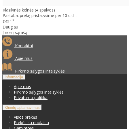
Klasikinės kelnės (4 spalvos)
Pastaba: prekę pristatysime per 10 d.d. ..
90
€45
Daugiau
Į norų sąrašą
Kontaktai
Apie mus
Pirkimo sąlygos ir taisyklės
Informacija
Apie mus
Pirkimo sąlygos ir taisyklės
Privatumo politika
Klientų aptarnavimas
Visos prekės
Prekės su nuolaida
Gamintojai