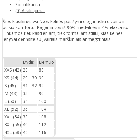
Specifikacija
(0) Atsiliepimai
Šios klasikinės vyriškos kelnės pasižymi elegantišku dizainu ir
puikiu komfortu. Pagamintos iš 96% medvilnės ir 4% elastano.
Tinkamos tiek kasdieniam, tiek formaliam stiliui, šias kelnes
lengvai derinsite su įvairiais marškiniais ar megztiniais.
Dydis
Liemuo
XXS (42)
28
88
XS (44)
29 - 30
90
S (46)
31 - 32
92
M (48)
33
96
L (50)
34
100
XL (52)
36
104
XXL (54)
38
108
3XL (56)
40
112
4XL (58)
42
116