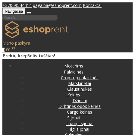
+37069544414
pagalba@eshoprent.com
Kontaktai
Navigacija
Mano paskyra
00
€0
0
Prekių krepšelis tuščias!
Moterims
Palaidinės
Crop top palaidinės
Marškinėliai
Glaustinukės
Kelnės
Džinsai
Dirbtinės odos kelnės
Cargo kelnės
Sijonai
Trumpi sijonai
Ilgi sijonai
Suknelės