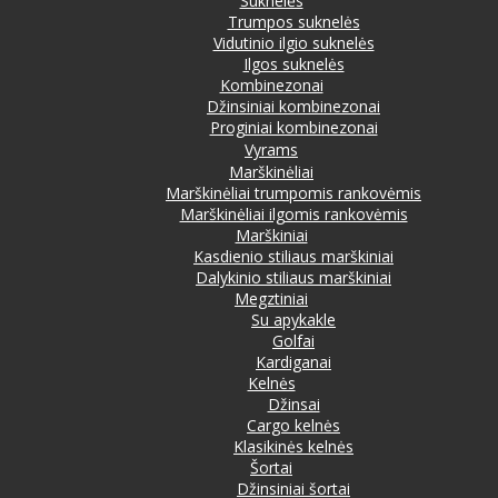
Suknelės
Trumpos suknelės
Vidutinio ilgio suknelės
Ilgos suknelės
Kombinezonai
Džinsiniai kombinezonai
Proginiai kombinezonai
Vyrams
Marškinėliai
Marškinėliai trumpomis rankovėmis
Marškinėliai ilgomis rankovėmis
Marškiniai
Kasdienio stiliaus marškiniai
Dalykinio stiliaus marškiniai
Megztiniai
Su apykakle
Golfai
Kardiganai
Kelnės
Džinsai
Cargo kelnės
Klasikinės kelnės
Šortai
Džinsiniai šortai