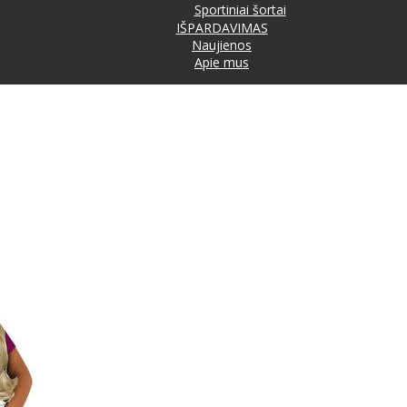
Sportiniai šortai
IŠPARDAVIMAS
Naujienos
Apie mus