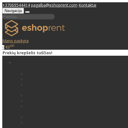
+37069544414
pagalba@eshoprent.com
Kontaktai
Navigacija
Mano paskyra
00
€0
0
Prekių krepšelis tuščias!