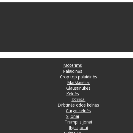
Moterims
Palaidinės
Crop top palaidinės
Marškinėliai
Glaustinukės
Kelnės
Džinsai
Dirbtinės odos kelnės
Cargo kelnės
Sijonai
Trumpi sijonai
Ilgi sijonai