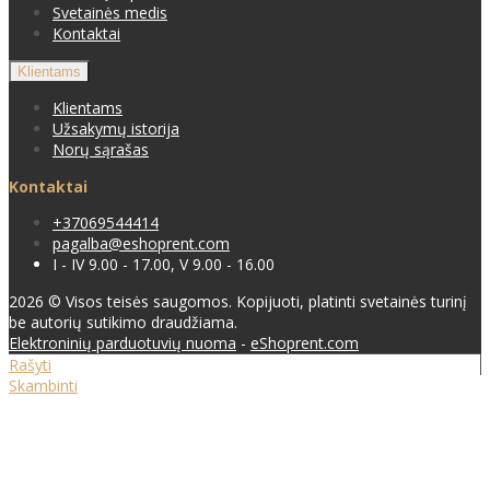
Svetainės medis
Kontaktai
Klientams
Klientams
Užsakymų istorija
Norų sąrašas
Kontaktai
+37069544414
pagalba@eshoprent.com
I - IV 9.00 - 17.00, V 9.00 - 16.00
2026 © Visos teisės saugomos. Kopijuoti, platinti svetainės turinį
be autorių sutikimo draudžiama.
Elektroninių parduotuvių nuoma
-
eShoprent.com
Rašyti
Skambinti