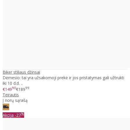
Biker stiliaus džinsai
Dėmesio: tai yra užsakomoji prekė ir jos pristatymas gali užtrukti
iki 10 d.d. ..
90
99
€149
€189
Teirautis
Į norų sąrašą
%
Akcija
-27