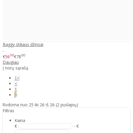
Baggy stiliaus džinsai
..
90
00
€56
€78
Daugiau
Į norų sąrašą
|<
<
1
2
Rodoma nuo 25 iki 26 iš 26 (2 puslapių)
Filtras
Kaina
€
- €