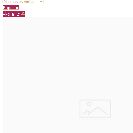
Populiari
%
Akcija
-21