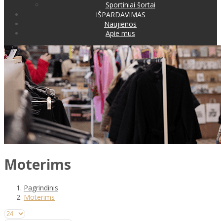
Sportiniai šortai
IŠPARDAVIMAS
Naujienos
Apie mus
Moterims
Pagrindinis
Moterims