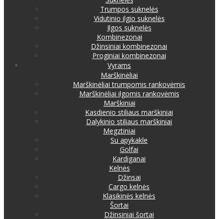
Trumpos suknelės
Vidutinio ilgio suknelės
Ilgos suknelės
Kombinezonai
Džinsiniai kombinezonai
Proginiai kombinezonai
Vyrams
Marškinėliai
Marškinėliai trumpomis rankovėmis
Marškinėliai ilgomis rankovėmis
Marškiniai
Kasdienio stiliaus marškiniai
Dalykinio stiliaus marškiniai
Megztiniai
Su apykakle
Golfai
Kardiganai
Kelnės
Džinsai
Cargo kelnės
Klasikinės kelnės
Šortai
Džinsiniai šortai