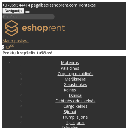
+37069544414
pagalba@eshoprent.com
Kontaktai
Navigacija
Mano paskyra
00
€0
0
Prekių krepšelis tuščias!
Moterims
Palaidinės
Crop top palaidinės
Marškinėliai
Glaustinukės
Kelnės
Džinsai
Dirbtinės odos kelnės
Cargo kelnės
Sijonai
Trumpi sijonai
Ilgi sijonai
Suknelės