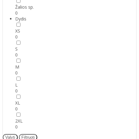
Žalios sp.
0
Dydis
XS
0
S
0
M
0
L
0
XL
0
2XL
0
Valyti
Filtruoti