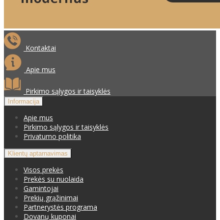
Kontaktai
Apie mus
Pirkimo sąlygos ir taisyklės
Informacija
Apie mus
Pirkimo sąlygos ir taisyklės
Privatumo politika
Klientų aptarnavimas
Visos prekės
Prekės su nuolaida
Gamintojai
Prekių grąžinimai
Partnerystės programa
Dovanų kuponai