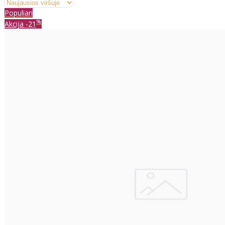
Populiari
%
Akcija
-21