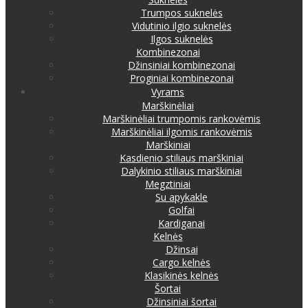
Trumpos suknelės
Vidutinio ilgio suknelės
Ilgos suknelės
Kombinezonai
Džinsiniai kombinezonai
Proginiai kombinezonai
Vyrams
Marškinėliai
Marškinėliai trumpomis rankovėmis
Marškinėliai ilgomis rankovėmis
Marškiniai
Kasdienio stiliaus marškiniai
Dalykinio stiliaus marškiniai
Megztiniai
Su apykakle
Golfai
Kardiganai
Kelnės
Džinsai
Cargo kelnės
Klasikinės kelnės
Šortai
Džinsiniai šortai