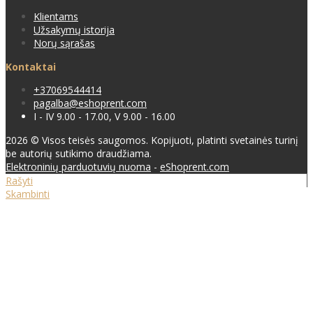
Klientams
Užsakymų istorija
Norų sąrašas
Kontaktai
+37069544414
pagalba@eshoprent.com
I - IV 9.00 - 17.00, V 9.00 - 16.00
2026 © Visos teisės saugomos. Kopijuoti, platinti svetainės turinį
be autorių sutikimo draudžiama.
Elektroninių parduotuvių nuoma
-
eShoprent.com
Rašyti
Skambinti