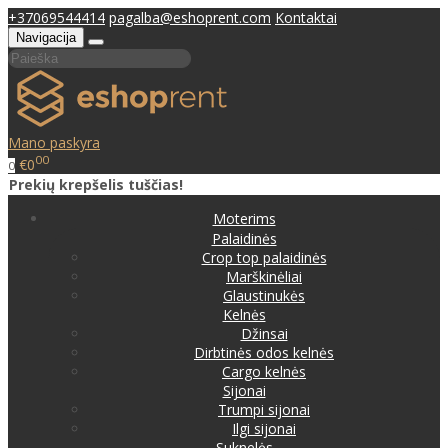
+37069544414
pagalba@eshoprent.com
Kontaktai
Navigacija
Mano paskyra
00
€0
0
Prekių krepšelis tuščias!
Moterims
Palaidinės
Crop top palaidinės
Marškinėliai
Glaustinukės
Kelnės
Džinsai
Dirbtinės odos kelnės
Cargo kelnės
Sijonai
Trumpi sijonai
Ilgi sijonai
Suknelės