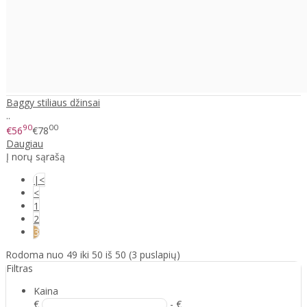
Baggy stiliaus džinsai
..
90
00
€56
€78
Daugiau
Į norų sąrašą
|<
<
1
2
3
Rodoma nuo 49 iki 50 iš 50 (3 puslapių)
Filtras
Kaina
€
- €