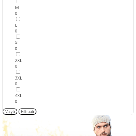
M
0
L
0
XL
0
2XL
0
3XL
0
4XL
0
Valyti
Filtruoti