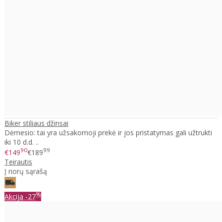
Biker stiliaus džinsai
Dėmesio: tai yra užsakomoji prekė ir jos pristatymas gali užtrukti
iki 10 d.d. ..
90
99
€149
€189
Teirautis
Į norų sąrašą
%
Akcija
-27