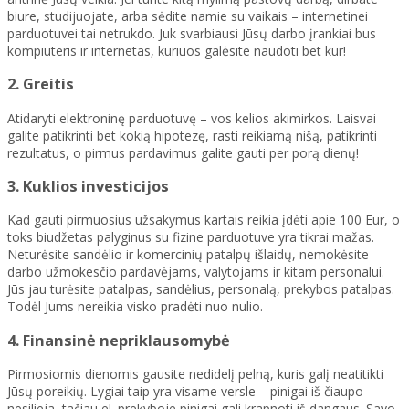
biure, studijuojate, arba sėdite namie su vaikais – internetinei
parduotuvei tai netrukdo. Juk svarbiausi Jūsų darbo įrankiai bus
kompiuteris ir internetas, kuriuos galėsite naudoti bet kur!
2. Greitis
Atidaryti elektroninę parduotuvę – vos kelios akimirkos. Laisvai
galite patikrinti bet kokią hipotezę, rasti reikiamą nišą, patikrinti
rezultatus, o pirmus pardavimus galite gauti per porą dienų!
3. Kuklios investicijos
Kad gauti pirmuosius užsakymus kartais reikia įdėti apie 100 Eur, o
toks biudžetas palyginus su fizine parduotuve yra tikrai mažas.
Neturėsite sandėlio ir komercinių patalpų išlaidų, nemokėsite
darbo užmokesčio pardavėjams, valytojams ir kitam personalui.
Jūs jau turėsite patalpas, sandėlius, personalą, prekybos patalpas.
Todėl Jums nereikia visko pradėti nuo nulio.
4. Finansinė nepriklausomybė
Pirmosiomis dienomis gausite nedidelį pelną, kuris galį neatitikti
Jūsų poreikių. Lygiai taip yra visame versle – pinigai iš čiaupo
nesilieja, tačiau el. prekyboje pinigai gali krapnoti iš dangaus. Savo