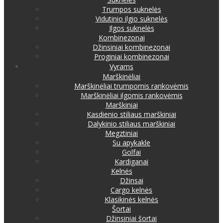
Trumpos suknelės
Vidutinio ilgio suknelės
Ilgos suknelės
Kombinezonai
Džinsiniai kombinezonai
Proginiai kombinezonai
Vyrams
Marškinėliai
Marškinėliai trumpomis rankovėmis
Marškinėliai ilgomis rankovėmis
Marškiniai
Kasdienio stiliaus marškiniai
Dalykinio stiliaus marškiniai
Megztiniai
Su apykakle
Golfai
Kardiganai
Kelnės
Džinsai
Cargo kelnės
Klasikinės kelnės
Šortai
Džinsiniai šortai