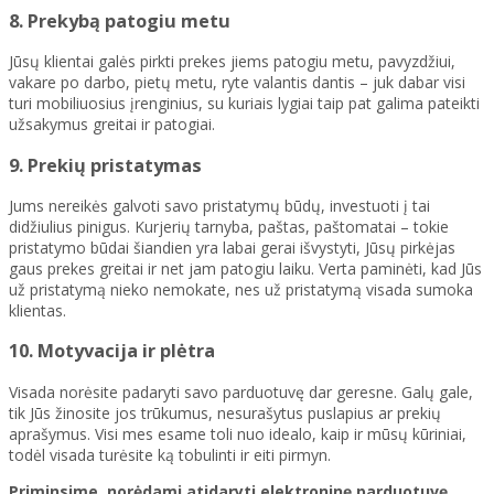
8. Prekybą patogiu metu
Jūsų klientai galės pirkti prekes jiems patogiu metu, pavyzdžiui,
vakare po darbo, pietų metu, ryte valantis dantis – juk dabar visi
turi mobiliuosius įrenginius, su kuriais lygiai taip pat galima pateikti
užsakymus greitai ir patogiai.
9. Prekių pristatymas
Jums nereikės galvoti savo pristatymų būdų, investuoti į tai
didžiulius pinigus. Kurjerių tarnyba, paštas, paštomatai – tokie
pristatymo būdai šiandien yra labai gerai išvystyti, Jūsų pirkėjas
gaus prekes greitai ir net jam patogiu laiku. Verta paminėti, kad Jūs
už pristatymą nieko nemokate, nes už pristatymą visada sumoka
klientas.
10. Motyvacija ir plėtra
Visada norėsite padaryti savo parduotuvę dar geresne. Galų gale,
tik Jūs žinosite jos trūkumus, nesurašytus puslapius ar prekių
aprašymus. Visi mes esame toli nuo idealo, kaip ir mūsų kūriniai,
todėl visada turėsite ką tobulinti ir eiti pirmyn.
Priminsime, norėdami atidaryti elektroninę parduotuvę,