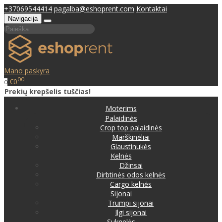
+37069544414
pagalba@eshoprent.com
Kontaktai
Navigacija
Mano paskyra
00
€0
0
Prekių krepšelis tuščias!
Moterims
Palaidinės
Crop top palaidinės
Marškinėliai
Glaustinukės
Kelnės
Džinsai
Dirbtinės odos kelnės
Cargo kelnės
Sijonai
Trumpi sijonai
Ilgi sijonai
Suknelės