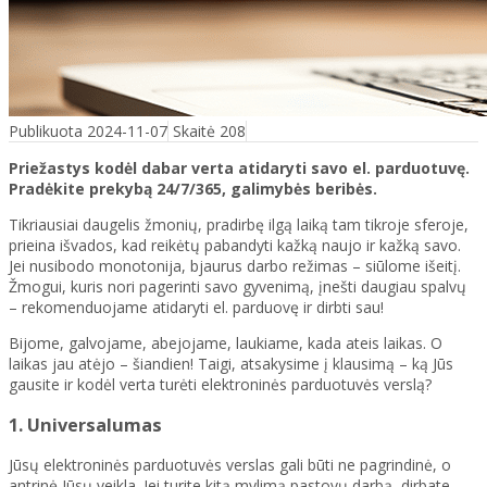
Publikuota 2024-11-07
Skaitė 208
Priežastys kodėl dabar verta atidaryti savo el. parduotuvę.
Pradėkite prekybą 24/7/365, galimybės beribės.
Tikriausiai daugelis žmonių, pradirbę ilgą laiką tam tikroje sferoje,
prieina išvados, kad reikėtų pabandyti kažką naujo ir kažką savo.
Jei nusibodo monotonija, bjaurus darbo režimas – siūlome išeitį.
Žmogui, kuris nori pagerinti savo gyvenimą, įnešti daugiau spalvų
– rekomenduojame atidaryti el. parduovę ir dirbti sau!
Bijome, galvojame, abejojame, laukiame, kada ateis laikas. O
laikas jau atėjo – šiandien! Taigi, atsakysime į klausimą – ką Jūs
gausite ir kodėl verta turėti elektroninės parduotuvės verslą?
1. Universalumas
Jūsų elektroninės parduotuvės verslas gali būti ne pagrindinė, o
antrinė Jūsų veikla. Jei turite kitą mylimą pastovų darbą, dirbate