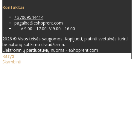
Kontaktai
+37069544414
pagalba@eshoprent.com
I - IV 9.00 - 17.00, V 9.00 - 16.00
2026 © Visos teisės saugomos. Kopijuoti, platinti svetainės turinį
be autorių sutikimo draudžiama.
Elektroninių parduotuvių nuoma
-
eShoprent.com
Rašyti
Skambinti