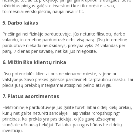
uždirbtus pinigus galėsite investuoti kur tik norėsite – sau,
tolimesniai verslo plėtrai, naujai nišai ir t.t.
5. Darbo laikas
Priešingai nei fizinėje parduotuvėje, Jūs neturite fiksuotų darbo
valandų, internetinė parduotuvė dirbs visą parą. Jūsų internetinė
parduotuvė niekada neužsidarys, prekyba vyks 24 valandas per
parą, 7 dienas per savaitę, net kai Jūs miegosite.
6. Milžiniška klientų rinka
Jūsų potencialūs klientai bus ne viename mieste, rajone ar
valstybėje. Savo prekes galėsite pardavinėti tarptautiniu mastu. Tai
plečia Jūsų prekybą ir teigiamai atsispindi pelno atžvilgiu.
7. Platus asortimentas
Elektroninėje parduotuvėje Jūs galite turėti labai didelį kiekį prekių,
kurių net galite neturėti sandėlyje. Taip veikia “dropshipping”
principas, kai prekės yra pas tiekėją, o Jūs gavę užsakymą
siunčiate užklausą tiekėjui. Tai labai patogus būdas be didelių
investicijų.